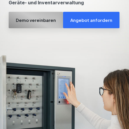
Geräte- und Inventarverwaltung
So sind Ihre
Systeme immer
einsatzbereit
Demo vereinbaren
Angebot anfordern
Software &
Elektronische
Apps
Schließfachsysteme
zur Verwaltung
Verwaltung Ihrer
zum Verwalten und
Integratione
Schlüssel, Objekte
Sichern all Ihrer
Verbinden Sie
und Zugänge
Gegenstände
praktisch jede
Produkte Übersicht >
Geschäftsanwe
von Drittanbiete