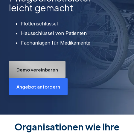
Unsere
leicht gemacht
Services
So sind Ihre
Systeme immer
Flottenschlüssel
einsatzbereit
Hausschlüssel von Patienten
Fachanlagen für Medikamente
Software &
Elektronische
Apps
Schließfachsysteme
zur Verwaltung
zum Verwalten und
Verwaltung Ihrer
Sichern all Ihrer
Schlüssel,
Gegenstände
Integrationen
Objekte und
Demo vereinbaren
Verbinden Sie
Zugänge
praktisch jede
Produkte Übersicht >
Geschäftsanwendun
von Drittanbietern
Angebot anfordern
Organisationen wie Ihre