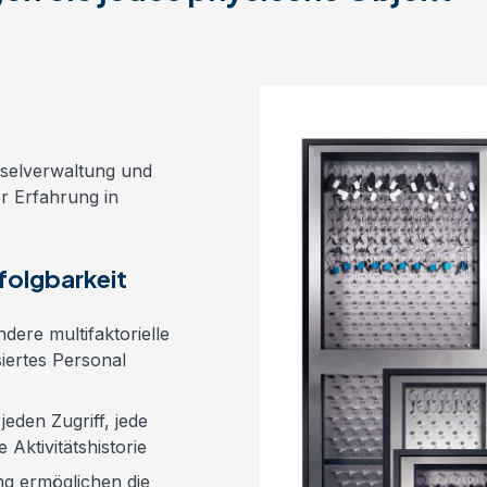
sselverwaltung und
er Erfahrung in
folgbarkeit
dere multifaktorielle
siertes Personal
jeden Zugriff, jede
e
Aktivitätshistorie
g ermöglichen die