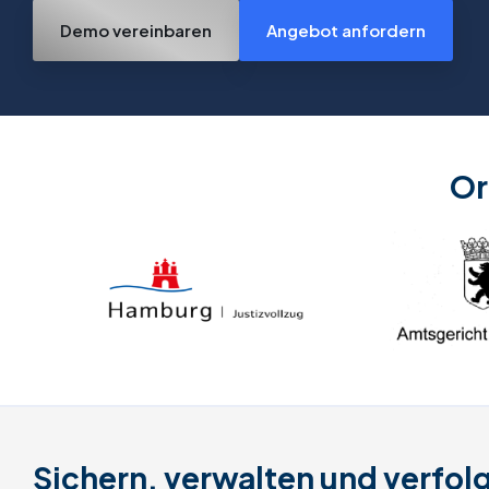
all Ihrer Gegenstände
Demo vereinbaren
Angebot anfordern
Or
Sichern, verwalten und verfol