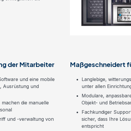
ng der Mitarbeiter
Maßgeschneidert fü
Software und eine mobile
Langlebige, witterungs
l, Ausrüstung und
unter allen
Einrichtu
Modulare, anpassbare 
 machen die manuelle
Objekt- und
Betriebs
sonal
Fachkundiger Support 
iff und -verwaltung von
sicher, dass Ihre Lösu
entspricht