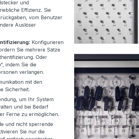
lstecker und
ebliche Effizienz. Sie
lrückgaben, vom Benutzer
andere Auslöser
ntifizierung:
Konfigurieren
fordern Sie mehrere Sätze
hentifizierung. Oder
, indem Sie die
ersonen verlangen.
nikation mit den
e Sicherheit.
endung, um Ihr System
alten und bei Bedarf
er Ferne zu ermöglichen.
e und nicht sperrende
ivieren Sie nur die