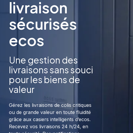
livraison
systèmes soient
Intégration
toujours prêts à
des
l'emploi
employés
sécurisés
ecos
Logiciel &
applications
Casiers
Intégrations
mobiles
intelligents
Une gestion des
Connecter
Gérez vos clés,
Gérez et
n'importe quelle
objets et accès,
sécurisez tous
application
via ecos
vos objets
livraisons sans souci
commerciale
webman et
tierce
application
pour les biens de
mobile
Aperçu des produits >
valeur
Gérez les livraisons de colis critiques
ou de grande valeur en toute fluidité
grâce aux casiers intelligents d’ecos.
Recevez vos livraisons 24 h/24, en