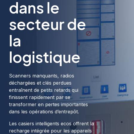
dans le
systèmes soient
Intégration
toujours prêts à
des
l'emploi
employés
secteur de
la
Logiciel &
applications
Casiers
logistique
Intégrations
mobiles
intelligents
Connecter
Gérez vos clés,
Gérez et
n'importe quelle
objets et accès,
sécurisez tous
application
via ecos
vos objets
commerciale
webman et
tierce
application
Scanners manquants, radios
mobile
déchargées et clés perdues
Aperçu des produits >
entraînent de petits retards qui
finissent rapidement par se
transformer en pertes importantes
dans les opérations d’entrepôt.
Les casiers intelligents ecos offrent la
recharge intégrée pour les appareils