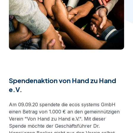
Unsere
Services
So sind Ihre
Systeme immer
einsatzbereit
Software &
Elektronische
Apps
Schließfachsysteme
zur Verwaltung
zum Verwalten und
Verwaltung Ihrer
Sichern all Ihrer
Schlüssel,
Gegenstände
Integrationen
Objekte und
Verbinden Sie
Zugänge
praktisch jede
Spendenaktion von Hand zu Hand
Produkte Übersicht >
Geschäftsanwendun
von Drittanbietern
e.V.
Am 09.09.20 spendete die ecos systems GmbH
einen Betrag von 1.000 € an den gemeinnützigen
Verein "Von Hand zu Hand e.V.". Mit dieser
Spende möchte der Geschäftsführer Dr.