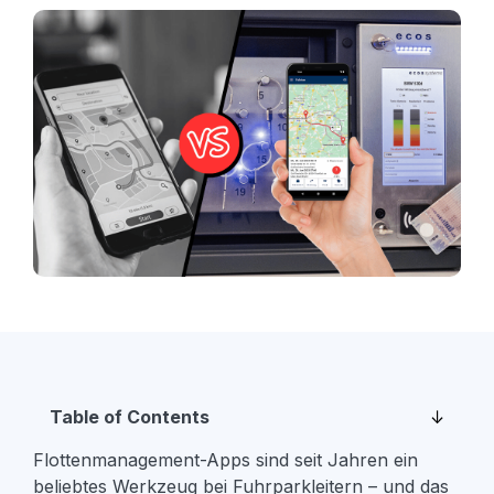
Unsere
Services
So sind Ihre
Systeme immer
einsatzbereit
Software &
Elektronische
Apps
Schließfachsysteme
zur Verwaltung
Verwaltung Ihrer
zum Verwalten
Schlüssel,
und Sichern all
Integrationen
Objekte und
Ihrer
Verbinden Sie
Zugänge
Gegenstände
praktisch jede
Produkte Übersicht >
Geschäftsanwendun
von
Drittanbietern
Table of Contents
Flottenmanagement-Apps sind seit Jahren ein
beliebtes Werkzeug bei Fuhrparkleitern – und das