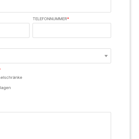
Verbinden Sie praktisch jede
Geschäftsanwendung von
Drittanbietern
TELEFONNUMMER
*
*
selschränke
nlagen